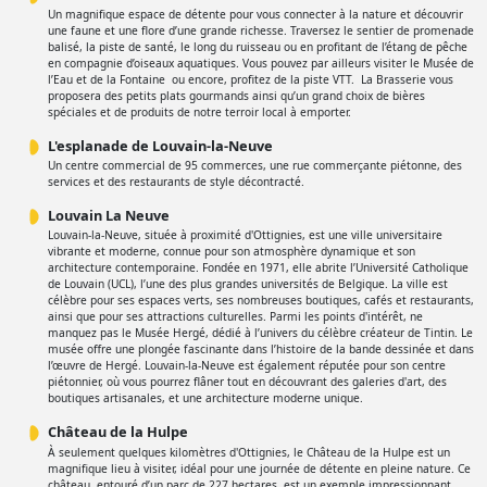
Un magnifique espace de détente pour vous connecter à la nature et découvrir
une faune et une flore d’une grande richesse. Traversez le sentier de promenade
balisé, la piste de santé, le long du ruisseau ou en profitant de l’étang de pêche
en compagnie d’oiseaux aquatiques. Vous pouvez par ailleurs visiter le Musée de
l’Eau et de la Fontaine ou encore, profitez de la piste VTT. La Brasserie vous
proposera des petits plats gourmands ainsi qu’un grand choix de bières
spéciales et de produits de notre terroir local à emporter.
L'esplanade de Louvain-la-Neuve
Un centre commercial de 95 commerces, une rue commerçante piétonne, des
services et des restaurants de style décontracté.
Louvain La Neuve
Louvain-la-Neuve, située à proximité d'Ottignies, est une ville universitaire
vibrante et moderne, connue pour son atmosphère dynamique et son
architecture contemporaine. Fondée en 1971, elle abrite l’Université Catholique
de Louvain (UCL), l’une des plus grandes universités de Belgique. La ville est
célèbre pour ses espaces verts, ses nombreuses boutiques, cafés et restaurants,
ainsi que pour ses attractions culturelles. Parmi les points d'intérêt, ne
manquez pas le Musée Hergé, dédié à l’univers du célèbre créateur de Tintin. Le
musée offre une plongée fascinante dans l’histoire de la bande dessinée et dans
l’œuvre de Hergé. Louvain-la-Neuve est également réputée pour son centre
piétonnier, où vous pourrez flâner tout en découvrant des galeries d'art, des
boutiques artisanales, et une architecture moderne unique.
Château de la Hulpe
À seulement quelques kilomètres d'Ottignies, le Château de la Hulpe est un
magnifique lieu à visiter, idéal pour une journée de détente en pleine nature. Ce
château, entouré d’un parc de 227 hectares, est un exemple impressionnant