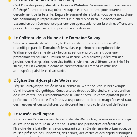
C'est l'une des principales attractions de Waterloo. Ce monument majestueux a
été érigé à l'endroit où Napoléon Bonaparte se serait tenu pour observer le
déroulement de la bataille. Depuis le sommet de la butte, vous bénéficiez d'une
vue panoramique impressionnante sur le champ de bataille environnant.
L’ascension est récompensée par une vue spectaculaire sur la plaine, offrant une
perspective unique sur cet important site historique.
Le Château de la Hulpe et le Domaine Solvay
Situé à proximité de Waterloo, le Château de la Hulpe est entouré d'un
magnifique parc, le Domaine Solvay, classé patrimoine exceptionnel de la
Wallonie. Ce domaine de 227 hectares est un endroit parfait pour une
promenade tranquille au milieu de la nature. Vous pouvez y découvrir des
jardins, des étangs, ainsi que des forêts anciennes. Le château, datant du 19e
siècle, est un exemple élégant de l’architecture du temps et offre une
atmosphère paisible et charmante.
L’Église Saint-Joseph de Waterloo
L’église Saint-Joseph, située dans le centre de Waterloo, est un bel exemple
d'architecture néo-gothique. Construite au début du 20e siècle, elle est un lieu
de culte central pour les habitants de la ville et offre un cadre apaisant pour la
prière ou la réflexion. À l’intérieur, vous pourrez admirer de magnifiques vitraux,
des fresques et des sculptures qui décorent les murs et le plafond de l'église.
Le Musée Wellington
Installé dans l'ancienne résidence du duc de Wellington, ce musée vous plonge
au cœur de la bataille de Waterloo. Il offre une perspective différente de
l'histoire de la bataille, en se concentrant sur le rôle de l’armée britannique. Le
musée présente des uniformes, des armes, des cartes et des objets historiques