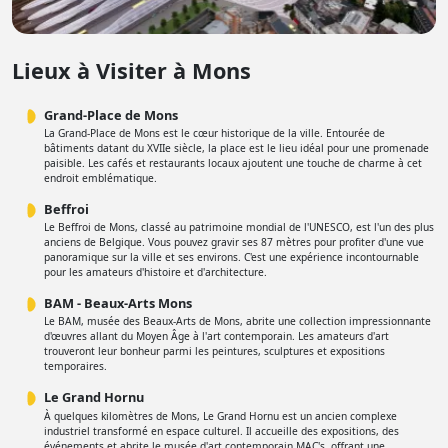
Lieux à Visiter à Mons
Grand-Place de Mons
La Grand-Place de Mons est le cœur historique de la ville. Entourée de
bâtiments datant du XVIIe siècle, la place est le lieu idéal pour une promenade
paisible. Les cafés et restaurants locaux ajoutent une touche de charme à cet
endroit emblématique.
Beffroi
Le Beffroi de Mons, classé au patrimoine mondial de l'UNESCO, est l'un des plus
anciens de Belgique. Vous pouvez gravir ses 87 mètres pour profiter d'une vue
panoramique sur la ville et ses environs. C'est une expérience incontournable
pour les amateurs d'histoire et d'architecture.
BAM - Beaux-Arts Mons
Le BAM, musée des Beaux-Arts de Mons, abrite une collection impressionnante
d'œuvres allant du Moyen Âge à l'art contemporain. Les amateurs d'art
trouveront leur bonheur parmi les peintures, sculptures et expositions
temporaires.
Le Grand Hornu
À quelques kilomètres de Mons, Le Grand Hornu est un ancien complexe
industriel transformé en espace culturel. Il accueille des expositions, des
événements et abrite le musée d'art contemporain MAC's, offrant une