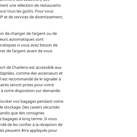
ment une sélection de restaurants
our tous les goûts. Pour vous
IP et de services de divertissement,
oin de changer de l'argent ou de
buteurs automatiques sont
 pratiques si vous avez besoin de
rer de l'argent avant de vous
port de Charleroi est accessible aux
 adaptées, comme des ascenseurs et
 il est recommandé de le signaler à
saires seront prises pour votre
 à votre disposition sur demande.
 stocker vos bagages pendant votre
e stockage. Des casiers sécurisés
tandis que des consignes
 bagages à long terme. Si vous
dé de les confier à la réception de
rais peuvent être appliqués pour