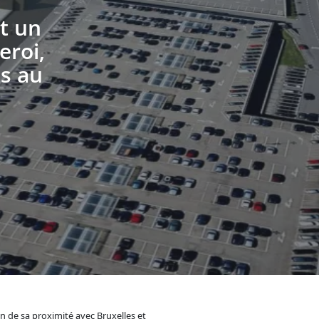
st un
eroi,
es au
n de sa proximité avec Bruxelles et