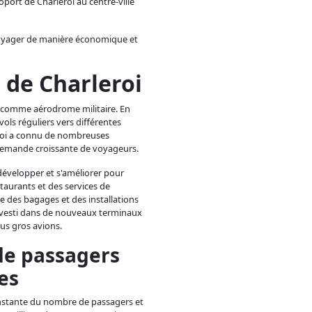
roport de Charleroi au centre-ville
 voyager de manière économique et
 de Charleroi
sé comme aérodrome militaire. En
vols réguliers vers différentes
eroi a connu de nombreuses
a demande croissante de voyageurs.
e développer et s'améliorer pour
taurants et des services de
e des bagages et des installations
investi dans de nouveaux terminaux
lus gros avions.
e passagers
es
constante du nombre de passagers et