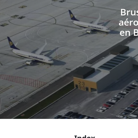
Brus
aéro
en B
Index