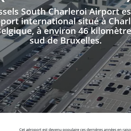
sels South Charleroi Airport e
port international situé à Charl
elgique, à environ 46 kilomètr
sud de Bruxelles.
Cet aéroport est devenu populaire ces dernières années en raiso