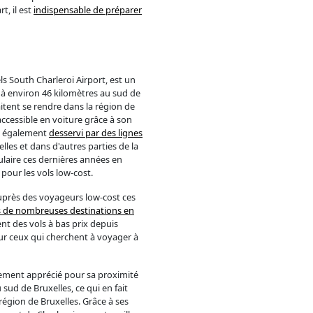
t, il est
indispensable de préparer
s South Charleroi Airport, est un
e à environ 46 kilomètres au sud de
itent se rendre dans la région de
accessible en voiture grâce à son
st également
desservi par des lignes
les et dans d'autres parties de la
ulaire ces dernières années en
pour les vols low-cost.
uprès des voyageurs low-cost ces
rs de nombreuses destinations en
t des vols à bas prix depuis
our ceux qui cherchent à voyager à
alement apprécié pour sa proximité
 sud de Bruxelles, ce qui en fait
égion de Bruxelles. Grâce à ses