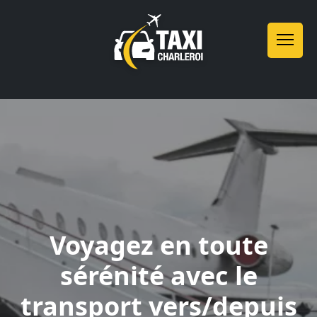
Voyagez en toute
sérénité avec le
transport vers/depuis