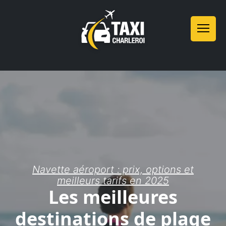
Navette aéroport : prix, options et
meilleurs tarifs en 2025
Les meilleures
destinations de plage