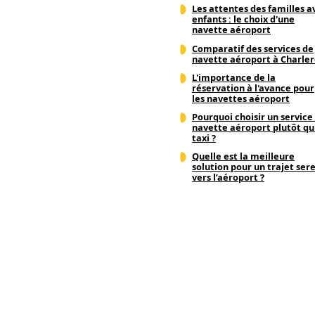
Les attentes des familles a
enfants : le choix d'une
navette aéroport
Comparatif des services de
navette aéroport à Charler
L'importance de la
réservation à l'avance pour
les navettes aéroport
Pourquoi choisir un service
navette aéroport plutôt qu
taxi ?
Quelle est la meilleure
solution pour un trajet ser
vers l’aéroport ?