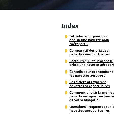
Index
Introduction : pourquoi
choisir une navette pour
l’aéroport ?
Comparatif des prix des
navettes aéroportuaires
Facteurs qui influencent le
prix d’une navette aéropor
Conseils pour économiser s
les navettes aéroport
Les différents types de
navettes aéroportuaires
Comment choisir la meille
navette aéroport en foncti
de votre budget ?
Questions Fréquentes sur l
navettes aéroportuaires