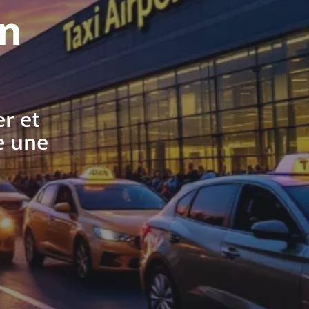
en
er et
e une