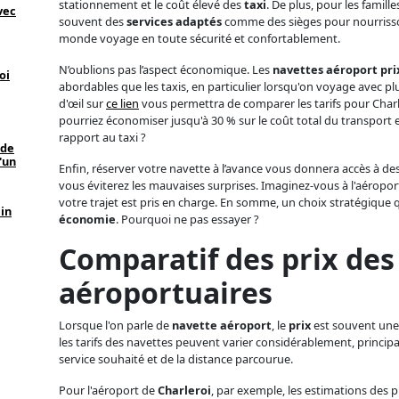
stationnement et le coût élevé des
taxi
. De plus, pour les famill
vec
souvent des
services adaptés
comme des sièges pour nourrisson
monde voyage en toute sécurité et confortablement.
N’oublions pas l’aspect économique. Les
navettes aéroport pri
oi
abordables que les taxis, en particulier lorsqu'on voyage avec p
d'œil sur
ce lien
vous permettra de comparer les tarifs pour Charl
pourriez économiser jusqu'à 30 % sur le coût total du transport e
rapport au taxi ?
 de
'un
Enfin, réserver votre navette à l’avance vous donnera accès à des 
vous éviterez les mauvaises surprises. Imaginez-vous à l'aéroport,
votre trajet est pris en charge. En somme, un choix stratégique q
ein
économie
. Pourquoi ne pas essayer ?
Comparatif des prix des
aéroportuaires
Lorsque l'on parle de
navette aéroport
, le
prix
est souvent une
les tarifs des navettes peuvent varier considérablement, princi
service souhaité et de la distance parcourue.
Pour l'aéroport de
Charleroi
, par exemple, les estimations des 