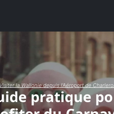
Visiter la Wallonie depuis l'Aéroport de Charlero
uide pratique po
ofiter du Carna