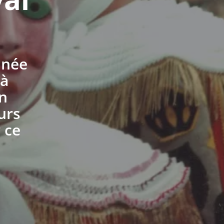
nnée
 à
En
eurs
 ce