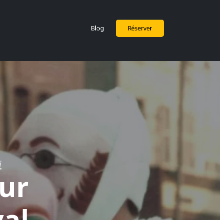
Blog
Réserver
i
ur
val