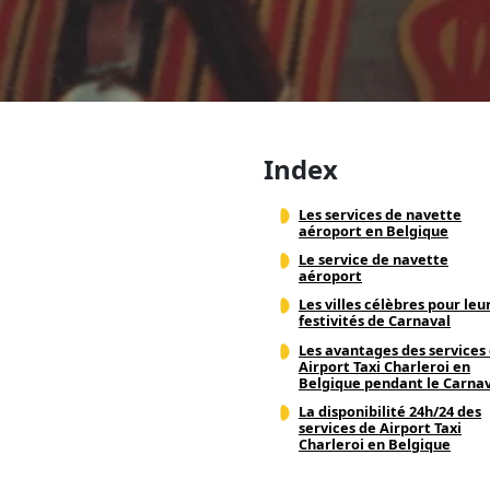
Index
Les services de navette
aéroport en Belgique
Le service de navette
aéroport
Les villes célèbres pour leu
festivités de Carnaval
Les avantages des services
Airport Taxi Charleroi en
Belgique pendant le Carna
La disponibilité 24h/24 des
services de Airport Taxi
Charleroi en Belgique