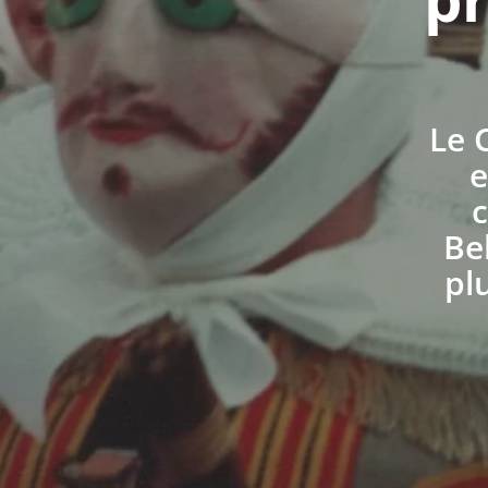
Le 
e
c
Bel
pl