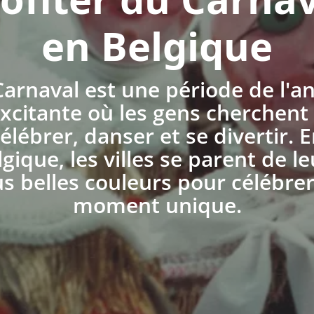
en Belgique
Carnaval est une période de l'a
xcitante où les gens cherchent
élébrer, danser et se divertir. 
gique, les villes se parent de l
us belles couleurs pour célébrer
moment unique.