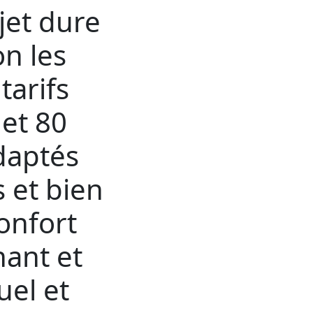
jet dure
n les
tarifs
 et 80
adaptés
 et bien
onfort
nant et
uel et