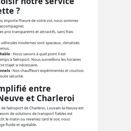
oisir notre service
tte ?
eu importe l’heure de votre vol, nous sommes
s accompagner.
es prix transparents et attractifs, sans frais
 véhicules modernes sont spacieux, climatisés
tenus.
chable
: Nous savons à quel point il est
temps à l’aéroport. Nous surveillons les horaires
re trajet si nécessaire.
onnels
: Nos chauffeurs expérimentés et courtois
toute sécurité.
mplifié entre
Neuve et Charleroi
 de l’aéroport de Charleroi, Louvain-la-Neuve est
esoin de solutions de transport fiables est
tôt le matin ou reveniez tard le soir, nous
ge fluide et agréable.