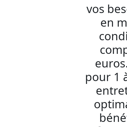
vos bes
en m
condi
compé
euros.
pour 1 
entre
optima
bénéf