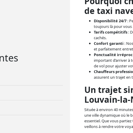
Pourquoi ch
de taxi nave
Disponibilité 24/7
: P
toujours là pour vou
Tarifs compétitifs
: D
cachés.
Confort garanti
: Nos
et parfaitement entre
ntes
Ponctualité irrépro
important d’arriver à 
de vol pour ajuster vot
Chauffeurs professi
assurent un trajet en 
Un trajet si
Louvain-la-
Située à environ 40 minutes
une ville dynamique où le b
essentiel. Que vous partiez 
veillons à rendre votre voya