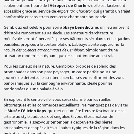
seulement une heure de l'
Aéroport de Charleroi
, elle est facilement
accessible grâce au service de
Airport Taxi Charleroi
, qui garantit un trajet
confortable et sans stress vers cette charmante bourgade.
Gembloux est célèbre pour son
abbaye bénédictine
, un lieu empreint
d'histoire remontant au Xe siècle. Les amateurs d'architecture
médiévale seront émerveillés par ses bâtiments séculaires et ses jardins
paisibles, propices à la contemplation. L'abbaye abrite aujourd'hui la
Faculté des Sciences agronomiques de Gembloux
, témoignant d'une
utilisation moderne et dynamique de ce patrimoine ancestral.
Pour les curieux de la nature, Gembloux propose de splendides
promenades dans son parc paysager, un cadre parfait pour une
journée de détente. Les sentiers bien balisés vous offriront des vues
panoramiques sur la campagne environnante, idéale pour les
randonnées ou une balade à vélo.
En explorant le centre-ville, vous serez charmé par les ruelles
pittoresques et les commerces accueillants. Ne manquez pas de visiter
le
Musée Félicien Rops
, qui met en lumière l'œuvre fascinante de cet
artiste au style audacieux et singulier. Si vous êtes amateur de
gastronomie, laissez-vous tenter par la découverte des bières
artisanales et des spécialités culinaires typiques de la région dans les
bistrots et restaurants locaux.